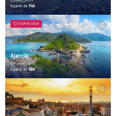
Italie
1h19
A partir de
74€
COUP DE CŒUR
Ajaccio
France
1h15
A partir de
93€