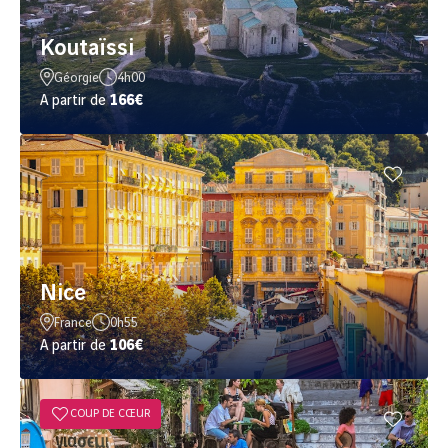
Koutaïssi
Géorgie
4h00
A partir de
166€
Nice
France
0h55
A partir de
106€
COUP DE CŒUR