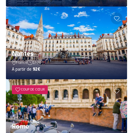
Nantes
France
1h20
A partir de
92€
COUP DE CŒUR
Rome