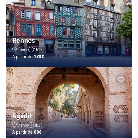
Rennes
France
1h15
A partir de
173€
Agadir
Maroc
3h15
A partir de
89€