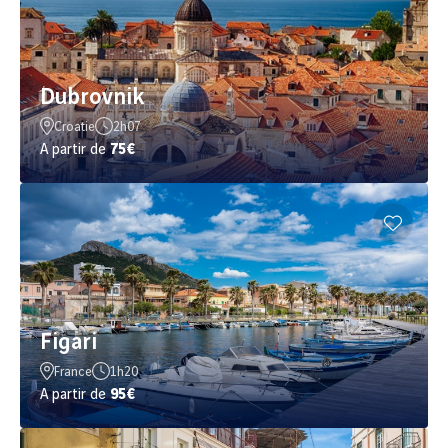
Dubrovnik
Croatie
2h07
A partir de
75€
Figari
France
1h20
A partir de
95€