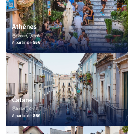
Athènes
Grèce
2h45
A partir de
95€
Catane
Italie
2h10
A partir de
86€