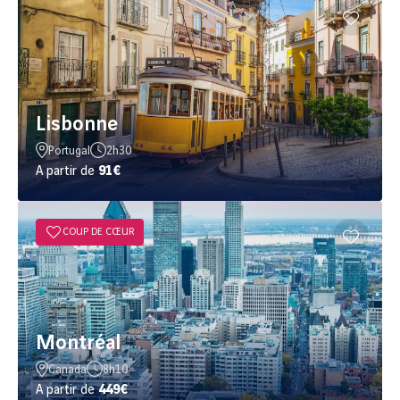
Lisbonne
Portugal
2h30
A partir de
91€
COUP DE CŒUR
Montréal
Canada
8h10
A partir de
449€