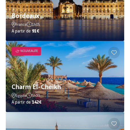
Bordeaux
France
1h05
A partir de
91€
NOUVEAUTE
Charm El-Cheikh
Egypte
5h00
A partir de
142€