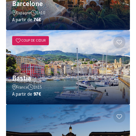
Barcelone
Espagne
1h10
A partir de
74€
COUP DE CŒUR
Bastia
France
1h15
A partir de
97€