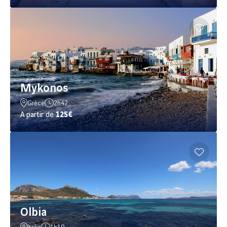
Mykonos
Grèce
2h42
A partir de
125€
Olbia