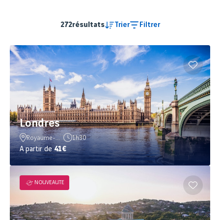
272
résultats
Trier
Filtrer
Londres
Royaume-Uni
1h30
A partir de
41€
NOUVEAUTE