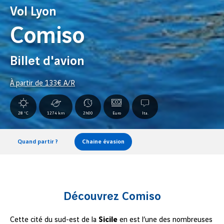
Vol Lyon
Comiso
Billet d'avion
À partir de
133
€ A/R
28 °C
1274 km
2h00
Euro
Ita.
Quand partir ?
Chaine évasion
Découvrez Comiso
Cette cité du sud-est de la
Sicile
en est l’une des nombreuses