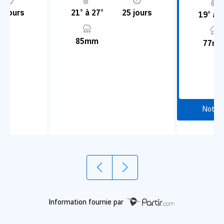
0 jours
21° à 27°
25 jours
19° à 2
85mm
77m
Notre
Information fournie par