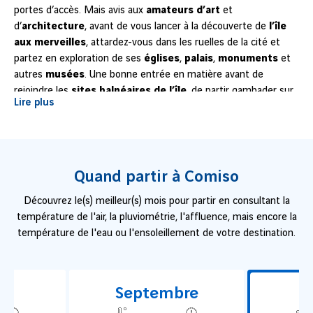
portes d’accès. Mais avis aux
amateurs d’art
et
d’
architecture
, avant de vous lancer à la découverte de
l’île
aux merveilles
, attardez-vous dans les ruelles de la cité et
partez en exploration de ses
églises
,
palais
,
monuments
et
autres
musées
. Une bonne entrée en matière avant de
rejoindre les
sites balnéaires de l’île
, de partir gambader sur
Lire plus
les flancs de l’
Etna
ou de visiter ses nombreux
vestiges
antiques
, de
Syracuse
à
Taormina
.
Quand partir à Comiso
Découvrez le(s) meilleur(s) mois pour partir en consultant la
température de l'air, la pluviométrie, l'affluence, mais encore la
température de l'eau ou l'ensoleillement de votre destination.
Septembre
O