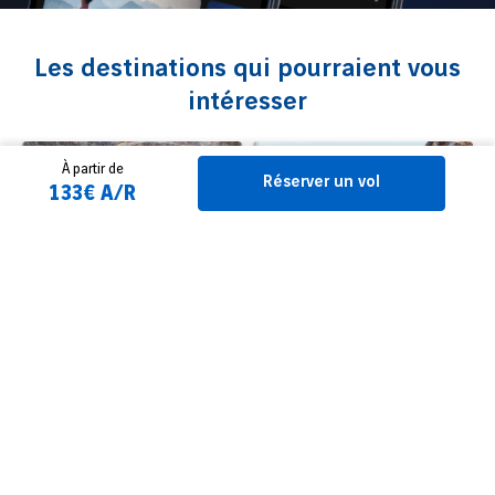
Les destinations qui pourraient vous
intéresser
À partir de
Réserver un vol
133€ A/R
Italie
Italie
Vol Lyon Palerme
Vol Lyon Catane
Réservez votre vol
Vol direct
Vol direct
2 Adulte(s)
À partir de 74 €
À partir de 88 €
De
Toutes les destinations
À