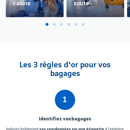
cabine
soute
Poids, contenu…
Préparez votre bagage
Préparez votre bagage
en soute en suivant nos
en toute simplicité !
conseils et astuces !
Les 3 règles d'or pour vos
bagages
1
Identifiez vos bagages
Indiquez lisiblement
vos coordonnées sur une étiquette
à l’extérieur