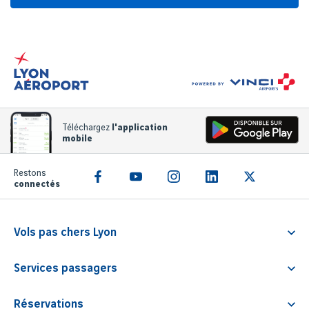
Téléchargez
l'application
mobile
Restons
connectés
Vols pas chers Lyon
Vol Lyon Athènes
Services passagers
Vol Lyon Rome
Service Familliz
Vol Lyon Faro
Réservations