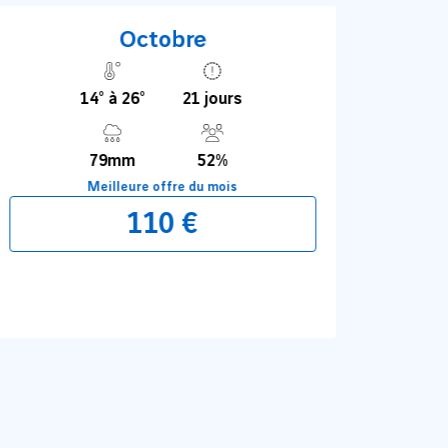
Octobre
14° à 26°
21 jours
79mm
52%
Meilleure offre du mois
110 €