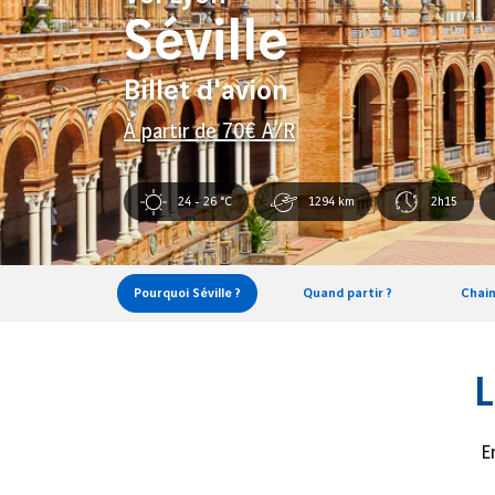
Séville
Billet d'avion
À partir de
70
€ A/R
24 - 26 °C
1294 km
2h15
Pourquoi Séville ?
Quand partir ?
Chain
L
E