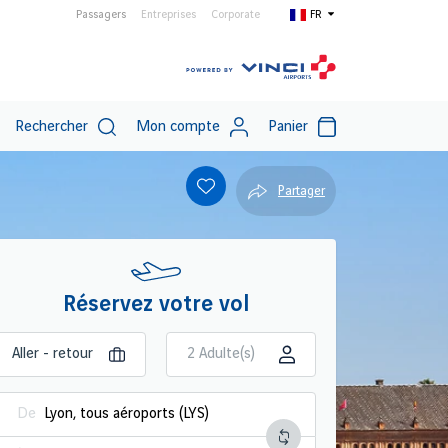
Passagers
Entreprises
Corporate
FR
Rechercher
Mon compte
Panier
Partager
Réservez votre vol
2 Adulte(s)
De