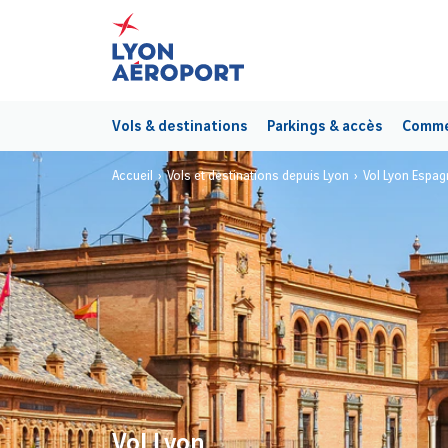
Vols & destinations
Parkings & accès
Commer
Accueil
Vols et destinations depuis Lyon
Vol Lyon Espag
Vol Lyon