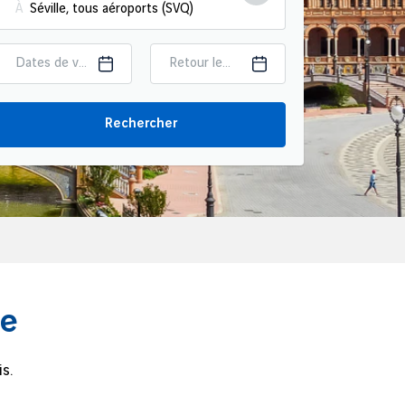
À
Dates de voyage ?
Retour le...
Rechercher
le
s.