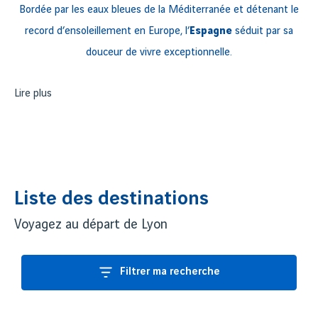
Bordée par les eaux bleues de la Méditerranée et détenant le
record d’ensoleillement en Europe, l’
Espagne
séduit par sa
douceur de vivre exceptionnelle.
Des Pyrénées au détroit de Gibraltar
Lire plus
en passant par
la
côte Atlantique
, la péninsule ibérique offre un véritable
patchwork de paysages à découvrir. Aux atouts géographiques
naturels de cette destination s’ajoute une
activité culturelle
particulièrement diversifiée
.
Liste des destinations
Avec ses
17 régions autonomes
, l’Espagne est bercée par
des
influences multiculturelles imprégnées
dans
Voyagez au départ de Lyon
l’architecture, la gastronomie, l’art et le savoir-vivre
.
Autant de caractéristiques singulières qui attirent les visiteurs
Filtrer ma recherche
du monde entier.
Choisissez parmi plus de
13 destinations espagnoles