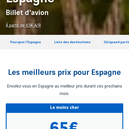
Billet d'avion
À partir de
65
€ A/R
Pourquoi l'Espagne
Liste des destinations
Où/quand parti
Les meilleurs prix pour Espagne
Envolez-vous en Espagne au meilleur prix durant ces prochains
mois.
Le moins cher
65€