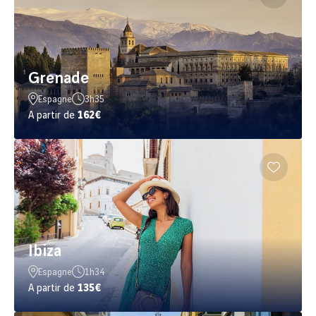
Grenade
Espagne
3h35
A partir de
162€
Ibiza
Espagne
1h34
A partir de
135€