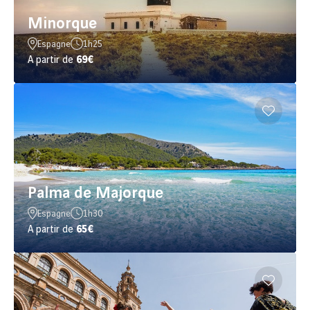
Minorque
Espagne
1h25
A partir de
69€
Palma de Majorque
Espagne
1h30
A partir de
65€