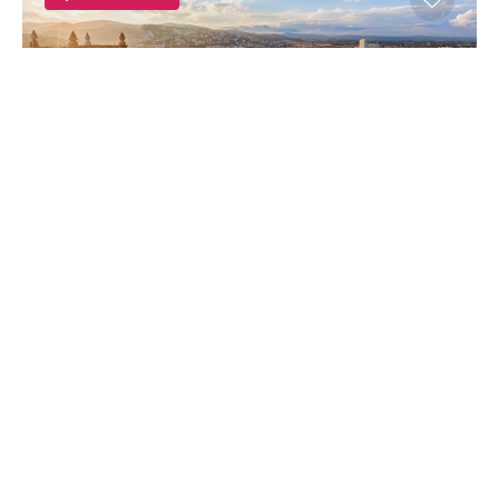
Valence
Espagne
1h20
A partir de
75€
Où et quand partir en
Espagne ?
Vos envies, nos recommandations !