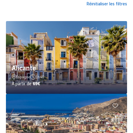
Réinitialiser les filtres
desservies en direct
au départ de Lyon.
Réservez vite vos billets d'avion, prenez place à bord d’un
vol
direct
au départ de
Lyon (LYS)
et
à destination de
l'Espagne
, et vivez un séjour inoubliable.
Alicante
Espagne
1h40
A partir de
69€