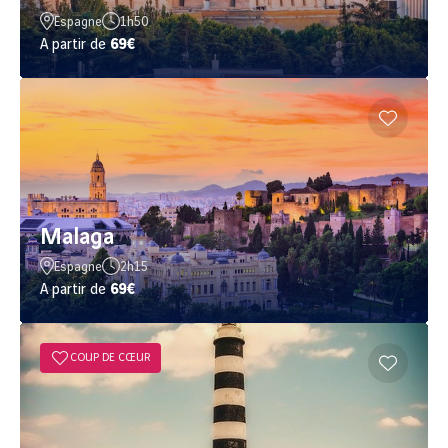
Espagne
1h50
A partir de
69€
Malaga
Espagne
2h15
A partir de
69€
COUP DE CŒUR