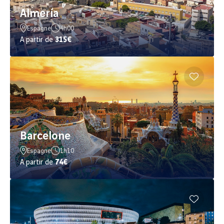
Almería
Espagne
4h00
A partir de
315€
Barcelone
Espagne
1h10
A partir de
74€