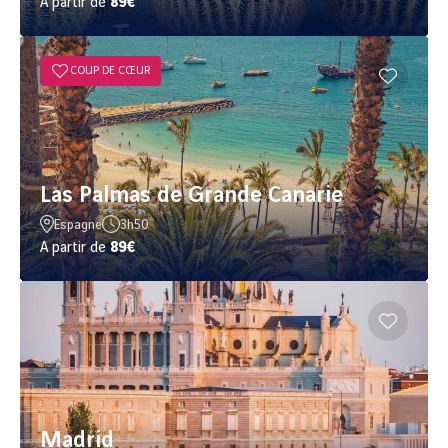
A partir de
89€
COUP DE CŒUR
Las Palmas de Grande Canarie
Espagne
3h50
A partir de
89€
Madrid