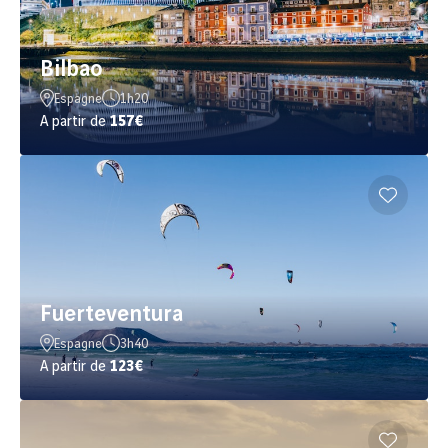
Bilbao
Espagne
1h20
A partir de
157€
Fuerteventura
Espagne
3h40
A partir de
123€