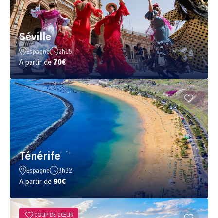
Séville
Espagne
2h15
A partir de
70€
Ténérife
Espagne
3h32
A partir de
90€
COUP DE CŒUR