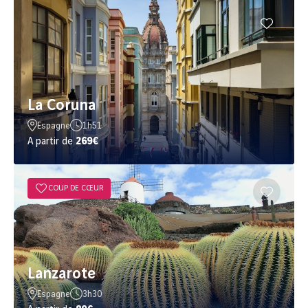
La Coruna
Espagne
1h51
A partir de
269€
COUP DE CŒUR
Lanzarote
Espagne
3h30