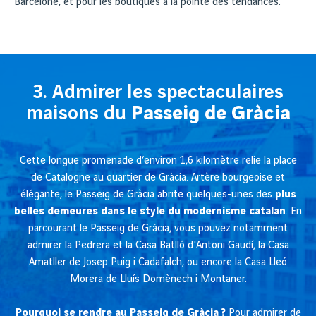
Barcelone, et pour les boutiques à la pointe des tendances.
3. Admirer les spectaculaires
maisons du
Passeig de Gràcia
Cette longue promenade d’environ 1,6 kilomètre relie la place
de Catalogne au quartier de Gràcia. Artère bourgeoise et
élégante, le Passeig de Gràcia abrite quelques-unes des
plus
belles demeures dans le style du modernisme catalan
. En
parcourant le Passeig de Gràcia, vous pouvez notamment
admirer la Pedrera et la Casa Batlló d'Antoni Gaudí, la Casa
Amatller de Josep Puig i Cadafalch, ou encore la Casa Lleó
Morera de Lluís Domènech i Montaner.
Pourquoi se rendre au Passeig de Gràcia ?
Pour admirer de