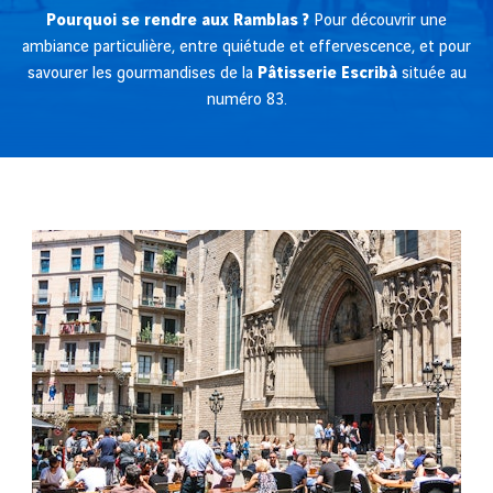
Pourquoi se rendre aux Ramblas ?
Pour découvrir une
ambiance particulière, entre quiétude et effervescence, et pour
savourer les gourmandises de la
Pâtisserie Escribà
située au
numéro 83.