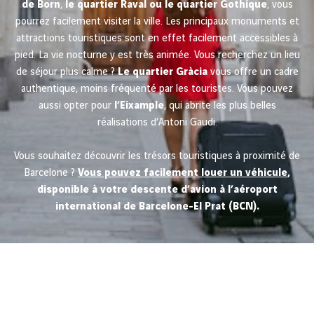
de Born
,
le quartier Raval ou le quartier Gothique
, vous
pourrez facilement visiter la ville. Les principaux monuments et
attractions touristiques sont en effet facilement accessibles à
pied. La vie nocturne y est très animée. Vous recherchez un lieu
de séjour plus calme ?
Le quartier Gràcia
vous offre un cadre
authentique, moins fréquenté par les touristes. Vous pouvez
aussi opter pour
l’Eixample
, qui abrite les plus belles
réalisations d’Antoni Gaudi.
Vous souhaitez découvrir les trésors touristiques à proximité de
Barcelone ?
Vous pouvez facilement louer un véhicule
,
disponible à votre descente d’avion à l’aéroport
international de Barcelone-El Prat (BCN).