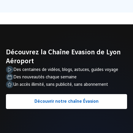
1
2
(re)Vivre l’Histoire au château de Pau
Explore
Découvrez la Chaîne Evasion de Lyon
Aéroport
Des centaines de vidéos, blogs, astuces, guides voyage
Des nouveautés chaque semaine
Un accès illimité, sans publicité, sans abonnement
Découvrir notre chaîne Évasion