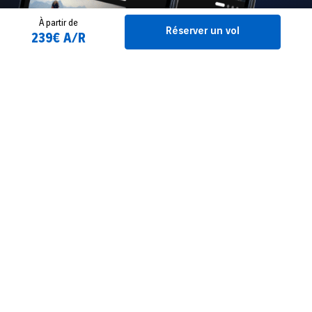
À partir de
Réserver un vol
239€ A/R
Programme des vols
Filtrer
Réservez votre vol
France
2 Adulte(s)
Pau
Twin Jet
De
Réserver un vol
À
Dates de voyage ?
Retour le...
FAQ : Vols Lyon - Pau