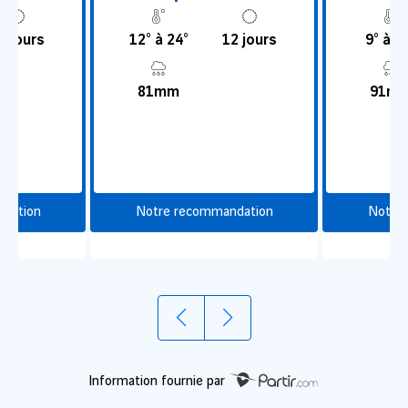
3 jours
12° à 24°
12 jours
9° à 2
81mm
91m
dation
Notre recommandation
Notre
Information fournie par