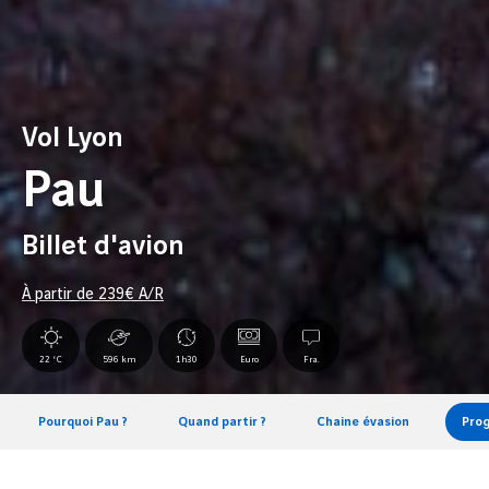
Vol Lyon
Pau
Billet d'avion
À partir de
239
€ A/R
22 °C
596 km
1h30
Euro
Fra.
Pourquoi Pau ?
Quand partir ?
Chaine évasion
Pro