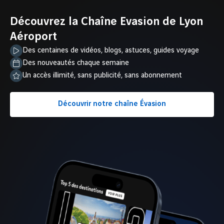
Découvrez la Chaîne Evasion de Lyon
1
2
Aéroport
Admirer les œuvres de street art
Visiter 
Des centaines de vidéos, blogs, astuces, guides voyage
gothiq
Des nouveautés chaque semaine
Un accès illimité, sans publicité, sans abonnement
Découvrir notre chaîne Évasion