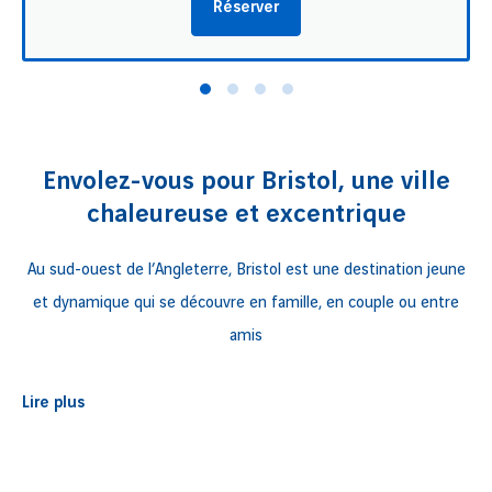
Réserver
Envolez-vous pour Bristol, une ville
chaleureuse et excentrique
Au sud-ouest de l’Angleterre, Bristol est une destination jeune
et dynamique qui se découvre en famille, en couple ou entre
amis
Véritable galerie d’art à ciel ouvert, Bristol est le terrain de jeux
Lire plus
de Bansky et de talentueux artistes. Leurs œuvres se
découvrent au gré de vos promenades dans les quartiers
branchés de la ville. Les nombreux musées vous dévoilent