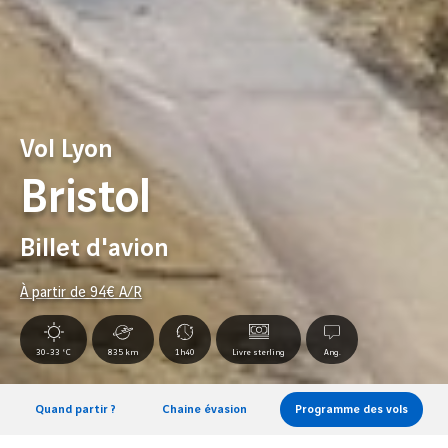
Vol Lyon
Bristol
Billet d'avion
À partir de
94
€ A/R
30-33 °C
835 km
1h40
Livre sterling
Ang.
Quand partir ?
Chaine évasion
Programme des vols