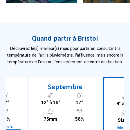
Quand partir à Bristol
Découvrez le(s) meilleur(s) mois pour partir en consultant la
température de l'air, la pluviométrie, l'affluence, mais encore la
température de l'eau ou l'ensoleillement de votre destination.
Septembre
O
17°
12° à 19°
17°
9° à 1
64%
75mm
56%
91m
du mois
Meille