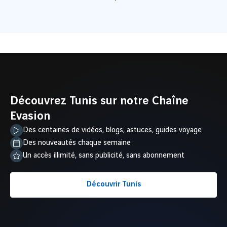
Se balader dans une mer de sel
Prendre
Découvrez Tunis sur notre Chaîne
Evasion
Des centaines de vidéos, blogs, astuces, guides voyage
Des nouveautés chaque semaine
Un accès illimité, sans publicité, sans abonnement
Découvrir Tunis