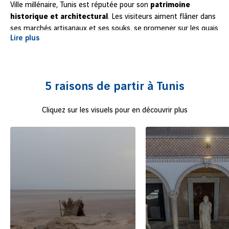
Ville millénaire, Tunis est réputée pour son
patrimoine
historique et architectural
. Les visiteurs aiment flâner dans
ses marchés artisanaux et ses souks, se promener sur les quais
Lire plus
de son port de pêche, visiter ses musées et ses monuments.
Une visite parmi les vestiges du site archéologique de Carthage
? Un thé à la menthe à la terrasse d'un café typique de Sidi Bou
Saïd ? Vous pouvez visiter Tunis pour un week-end ou un séjour
5 raisons de partir à Tunis
touristique riche en émotions
à moins de deux heures de
vol
de Lyon-Saint Exupéry.
Cliquez sur les visuels pour en découvrir plus
Réservez votre billet d’avion pour un vol Lyon-Tunis
, et
découvrez la capitale de la Tunisie, pour vos prochaines
vacances ou à l’occasion d’un voyage d’affaires !