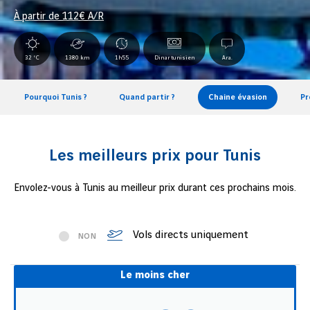
À partir de
112
€ A/R
32 °C
1380 km
1h55
Dinar tunisien
Ara.
Pourquoi Tunis ?
Quand partir ?
Chaine évasion
Pr
Les meilleurs prix pour Tunis
Envolez-vous à Tunis au meilleur prix durant ces prochains mois.
Vols directs uniquement
NON
Le moins cher