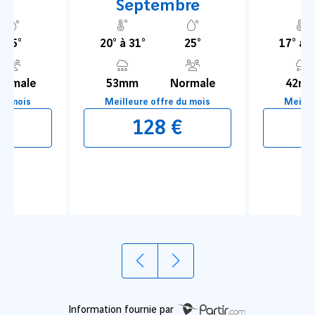
Septembre
O
25°
20° à 31°
25°
17° à 2
ormale
53mm
Normale
42m
du mois
Meilleure offre du mois
Meille
€
128 €
1
2
Information fournie par