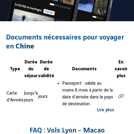
Documents nécessaires pour voyager
en
Chine
Durée
Durée
En
Type
du
de
Documents
savoir
séjour
validité
plus
Passeport : valide au
moins 6 mois à partir de la
Carte
Jusqu'à
jours
date d'arrivée dans le pays
d'Arrivée
jours
de destination
Lire plus
Réservation de vol : ticket
aller-retour
Visa : requis uniquement si
FAQ : Vols Lyon - Macao
votre nationalité vous