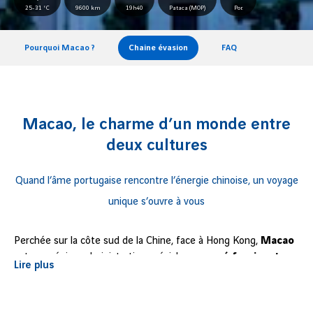
25-31 °C
9600 km
19h40
Pataca (MOP)
Por.
Pourquoi Macao ?
Chaine évasion
FAQ
Macao, le charme d’un monde entre
deux cultures
Quand l’âme portugaise rencontre l’énergie chinoise, un voyage
unique s’ouvre à vous
Perchée sur la côte sud de la Chine, face à Hong Kong,
Macao
est une région administrative spéciale au
passé fascinant
.
Lire plus
Ancienne colonie portugaise jusqu’en 1999, elle a su préserver
un subtil équilibre entre traditions orientales et héritage
européen. On la surnomme souvent « le Las Vegas de l’Asie »,