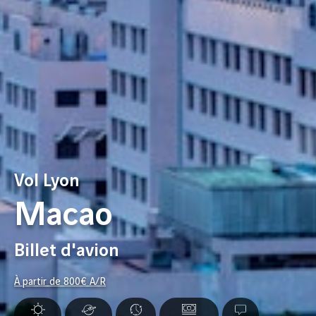
Vol Lyon
Macao
Billet d'avion
À partir de
800
€ A/R