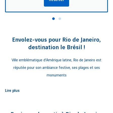
Réserver
Envolez-vous pour Rio de Janeiro,
destination le Brésil !
Ville emblématique d’Amérique latine, Rio de Janeiro est
réputée pour son ambiance festive, ses plages et ses
monuments
S’étendant entre des montagnes vertigineuses et les 
Lire plus
interminables plages de sable blanc de la
 baie de Guanabara
, 
Rio de Janeiro compte parmi les destinations les plus 
populaires. 