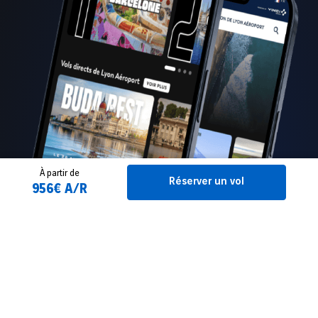
À partir de
Réserver un vol
956€ A/R
Réservez votre vol
FAQ : Vols Lyon - Rio de Janeiro
2 Adulte(s)