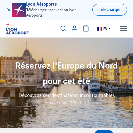
Lyon Aéroports
Télécharger
Téléchargez l’application Lyon
Aéroports
FR
Réservez l'Europe du Nord
pour cet été
Découvrez ses destinations incontournables
le mer 17/06/2026 - 15:10