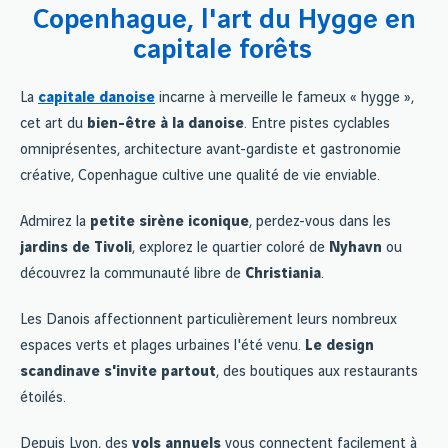
Copenhague, l'art du Hygge en
capitale forêts
La
capitale danoise
incarne à merveille le fameux « hygge »,
cet art du
bien-être à la danoise
. Entre pistes cyclables
omniprésentes, architecture avant-gardiste et gastronomie
créative, Copenhague cultive une qualité de vie enviable.
Admirez la
petite sirène iconique
, perdez-vous dans les
jardins de Tivoli
, explorez le quartier coloré de
Nyhavn
ou
découvrez la communauté libre de
Christiania
.
Les Danois affectionnent particulièrement leurs nombreux
espaces verts et plages urbaines l'été venu.
Le design
scandinave s'invite partout
, des boutiques aux restaurants
étoilés.
Depuis Lyon, des
vols annuels
vous connectent facilement à