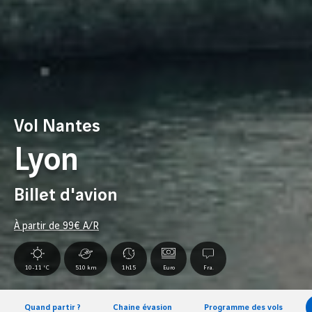
Vol Nantes
Lyon
Billet d'avion
À partir de
99
€ A/R
10-11 °C
510 km
1h15
Euro
Fra.
Quand partir ?
Chaine évasion
Programme des vols