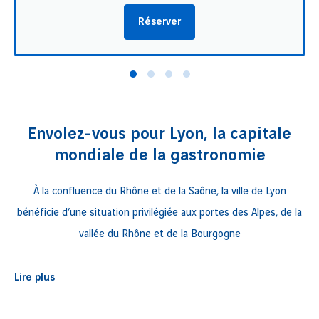
Réserver
Envolez-vous pour Lyon, la capitale
mondiale de la gastronomie
À la confluence du Rhône et de la Saône, la ville de Lyon
bénéficie d’une situation privilégiée aux portes des Alpes, de la
vallée du Rhône et de la Bourgogne
Les quartiers historiques de
Lyon
abritent de véritables
Lire plus
trésors
et de nombreux
musées
!