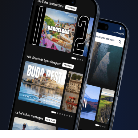
lyonnais emblématiques s’illuminent à la tombée de la nuit à
l’occasion de la
Fête des Lumières
: l’occasion de découvrir la
ville sous ses plus beaux atours !
Réservez votre
vol Nantes - Lyon
et envolez-vous pour une
ville réputée pour son patrimoine historique et sa gastronomie.