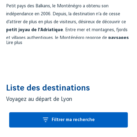
Petit pays des Balkans, le Monténégro a obtenu son
indépendance en 2006. Depuis, la destination n’a de cesse
d’attirer de plus en plus de visiteurs, désireux de découvrir ce
petit joyau de l’Adriatique
. Entre mer et montagnes, fjords
et villages authentiques, le Monténégro regorge de
paysages
Lire plus
splendides
et de
trésors cachés
.
Les
Bouches du Kotor
, classées au patrimoine mondial de
l’Unesco, sont à elles seules une bonne raison de venir
découvrir le Monténégro. Cette baie de 30 kilomètres abrite
plusieurs petits villages charmants qu’il faut absolument visiter.
Liste des destinations
Mais ce petit pays des Balkans a bien d’autres choses à offrir à
Voyagez au départ de Lyon
ses visiteurs : des
parcs nationaux sublimes
, des
lacs aux
eaux limpides
, une
gastronomie d’exception
ou encore de
jolies stations balnéaires
.
Filtrer ma recherche
Un voyage qui ne laissera personne indifférent !