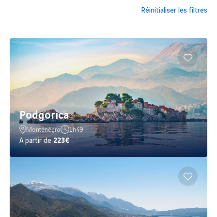
Réinitialiser les filtres
Podgorica
Monténégro
1h49
A partir de
223€