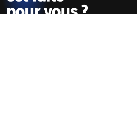
pour vous ?
Quand ?
Vols directs
Dates de voyage ?
Budget max ?
Tout
- de 100€
- de 200€
- de 500€
Envies ?
Mer
Montagne
Nature
Ville
Rechercher