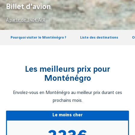
Billet d'avion
À partir de
340
€ A/R
Pourquoi visiter le Monténégro ?
Liste des destinations
O
Les meilleurs prix pour
Monténégro
Envolez-vous en Monténégro au meilleur prix durant ces
prochains mois.
Le moins cher