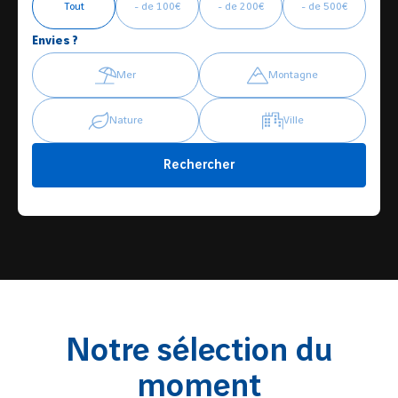
Tout
- de 100€
- de 200€
- de 500€
Envies ?
Mer
Montagne
Nature
Ville
Rechercher
Notre sélection du
moment