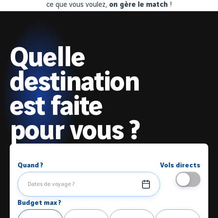
ce que vous voulez,
on gère le match
!
Quelle
destination
est faite
pour vous ?
Quand ?
Vols directs
Dates de voyage ?
Budget max ?