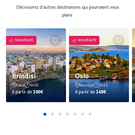
Décrouvrez d'autres destinations qui pourraient vous
plaire.
NOUVEAUTE
NOUVEAUTE
Brindisi
Oslo
Italie
4h00
Norvège
2h10
A partir de
100€
A partir de
149€