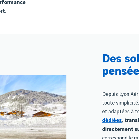
erformance
rt.
Des so
pensée
Depuis Lyon Aéro
toute simplicité
et adaptées à to
dédiées
, trans
directement su
correspond le 