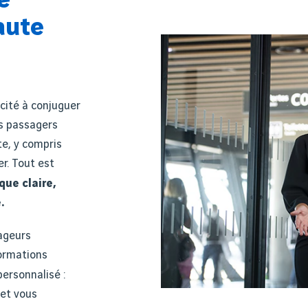
e
aute
cité à conjuguer
rs passagers
te, y compris
er. Tout est
que claire,
.
yageurs
formations
personnalisé
:
 et vous