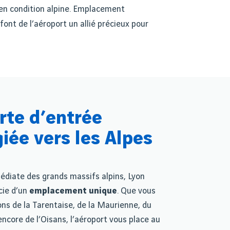
 en condition alpine. Emplacement
font de l
’
a
é
roport un alli
é
pr
é
cieux pour
rte d’entrée
giée vers les Alpes
édiate des grands massifs alpins, Lyon
cie d’un
emplacement unique
. Que vous
ons de la Tarentaise, de la Maurienne, du
ncore de l’Oisans, l’aéroport vous place au