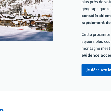
plus près de vot
géographique s
considérableme
rapidement des
Cette proximité
séjours plus cou
montagne n’est 
évidence acces
Je découvre le