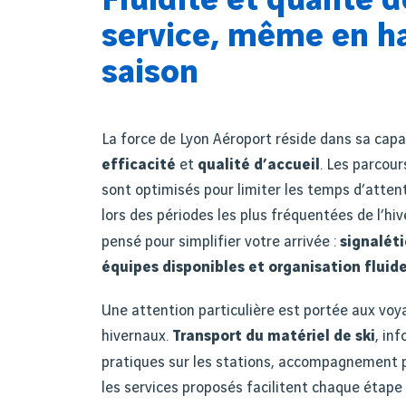
Fluidité et qualité d
service, même en h
saison
La force de Lyon Aéroport réside dans sa capa
efficacité
et
qualité d’accueil
. Les parcou
sont optimisés pour limiter les temps d’atten
lors des périodes les plus fréquentées de l’hiv
pensé pour simplifier votre arrivée
:
signal
é
ti
é
quipes disponibles et organisation fluide
Une attention particulière est portée aux vo
hivernaux.
Transport du matériel de ski
, in
pratiques sur les stations, accompagnement 
les services propos
é
s facilitent chaque
é
tape