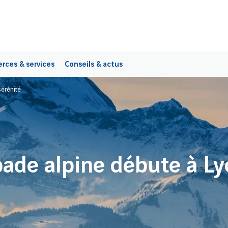
ces & services
Conseils & actus
sérénité
pade alpine débute à Ly