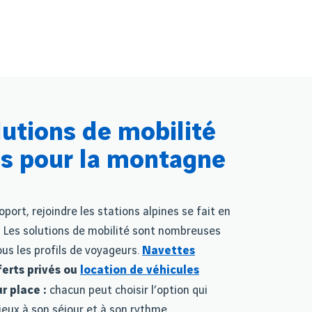
lutions de mobilité
s pour la montagne
port, rejoindre les stations alpines se fait en
. Les solutions de mobilité sont nombreuses
us les profils de voyageurs.
Navettes
ferts privés ou
location de véhicules
r place
:
chacun peut choisir l
’
option qui
mieux
à
son s
é
jour et
à
son rythme.