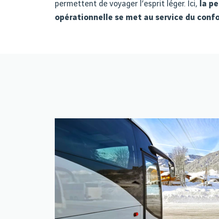
permettent de voyager l
’
esprit l
é
ger. Ici,
la p
op
é
rationnelle se met au service du confo