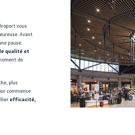
éroport vous
eureuse. Avant
une pause.
de qualité et
 moment de
he, plus
éjour commence
llier
efficacité,