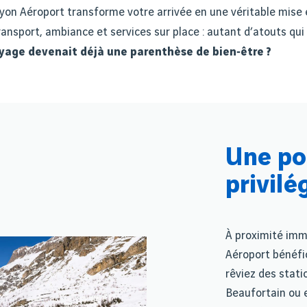
yon Aéroport transforme votre arrivée en une véritable mise
transport, ambiance et services sur place
: autant d
’
atouts qui 
voyage devenait d
é
j
à
une parenth
è
se de bien‑
ê
tre
?
Une po
privilé
À proximité imm
Aéroport bénéfi
rêviez des stati
Beaufortain ou e