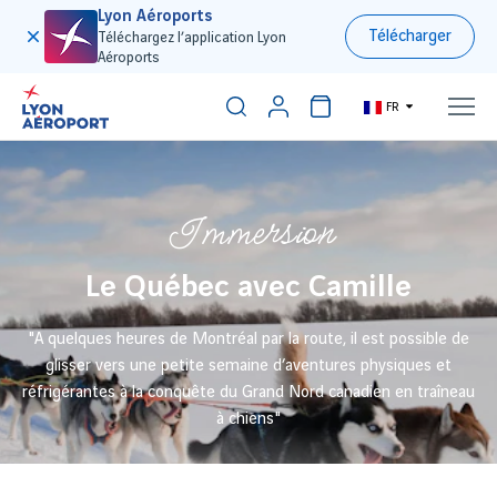
Lyon Aéroports
Télécharger
Téléchargez l’application Lyon
Aéroports
FR
Immersion
Le Québec avec Camille
"A quelques heures de Montréal par la route, il est possible de
glisser vers une petite semaine d’aventures physiques et
réfrigérantes à la conquête du Grand Nord canadien en traîneau
à chiens"