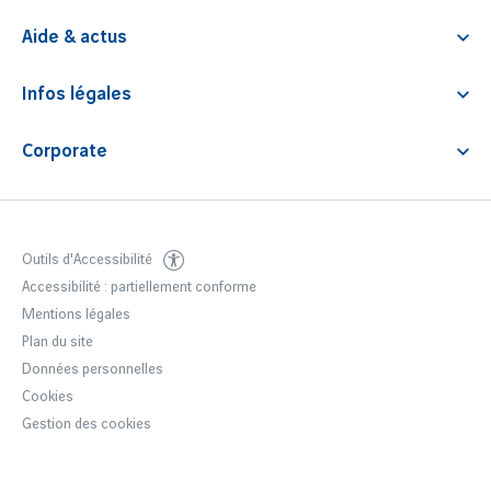
Vol Lyon Barcelone
Réservation parking
Enfant voyageant seul
Vol Lyon Malte
Aide & actus
Billet d'avion
Transport animaux
Contact & FAQ
Accès salon
Service Premium
Infos légales
Nos actualités
Coupe-file
Guide des redevances
Corporate
Règlement parkings
Notre entreprise
CGV store.lyonaeroports.com
Espace presse
Déclaration accessibilité
Offres d'emploi Lyon Aéroport
Outils d'Accessibilité
Accessibilité : partiellement conforme
Groupe VINCI Airports
Mentions légales
Développement durable
Plan du site
Données personnelles
Cookies
Gestion des cookies