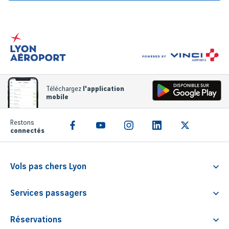
Téléchargez
l'application
mobile
Restons
connectés
Vols pas chers Lyon
Vol Lyon Athènes
Services passagers
Vol Lyon Rome
Service Familliz
Vol Lyon Faro
Réservations
Passagers à mobilité réduite